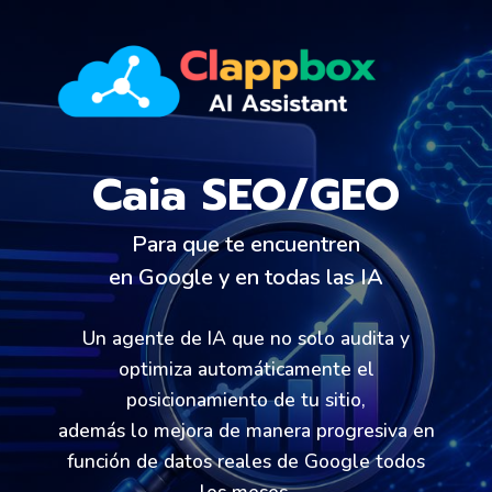
Skip
to
content
Caia SEO/GEO
Para que te encuentren
en Google y en todas las IA
Un agente de IA que no solo audita y
optimiza automáticamente el
posicionamiento de tu sitio,
además lo mejora de manera progresiva en
función de datos reales de Google todos